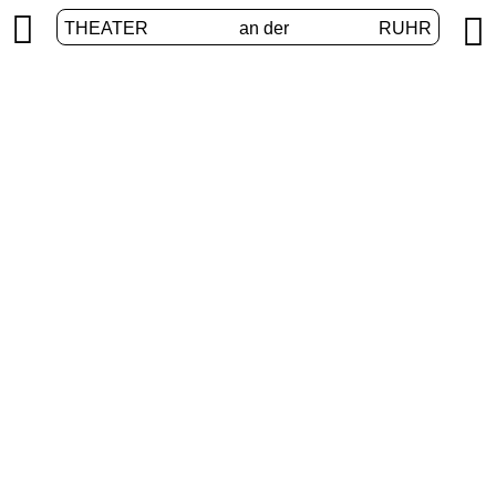


THEATER
an der
RUHR
Digital stage
HOME
/
PROGRAM
/
DIGITAL STAGE