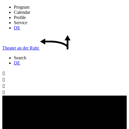
Program
Calendar
Profile
Service
DE
Theater
an der
Ruhr
Search
DE



