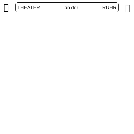


THEATER
an der
RUHR
Digital stage
HOME
/
PROGRAM
/
DIGITAL STAGE