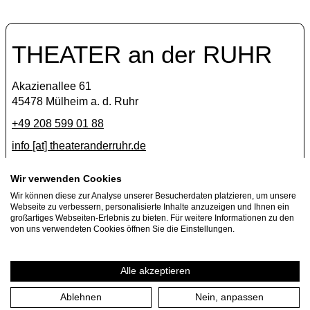
THEATER an der RUHR
Akazienallee 61
45478 Mülheim a. d. Ruhr
+49 208 599 01 88
info [​at​] theateranderruhr.de
Facebook
Wir verwenden Cookies
Wir können diese zur Analyse unserer Besucherdaten platzieren, um unsere
Instagram
Webseite zu verbessern, personalisierte Inhalte anzuzeigen und Ihnen ein
Newsletter
großartiges Webseiten-Erlebnis zu bieten. Für weitere Informationen zu den
von uns verwendeten Cookies öffnen Sie die Einstellungen.
Press
Jobs
Alle akzeptieren
Ablehnen
Nein, anpassen
Imprint
Privacy Policy
Cookie settings