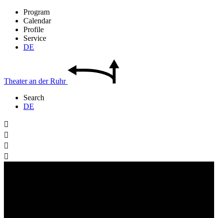
Program
Calendar
Profile
Service
DE
Theater
an der
Ruhr
Search
DE



