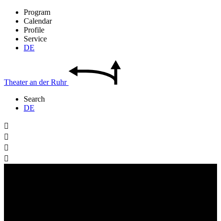
Program
Calendar
Profile
Service
DE
Theater
an der
Ruhr
Search
DE



