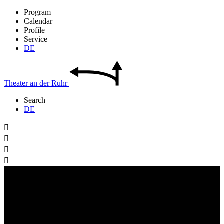
Program
Calendar
Profile
Service
DE
Theater
an der
Ruhr
Search
DE



