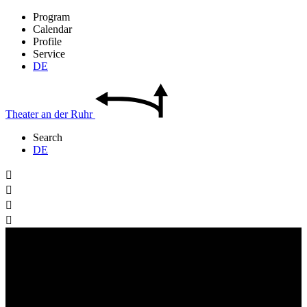
Program
Calendar
Profile
Service
DE
Theater
an der
Ruhr
Search
DE



