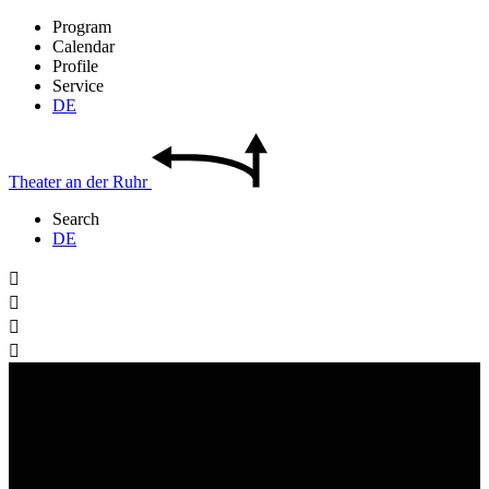
Program
Calendar
Profile
Service
DE
Theater
an der
Ruhr
Search
DE



