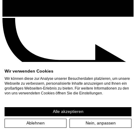
Wir verwenden Cookies
Wir können diese zur Analyse unserer Besucherdaten platzieren, um unsere
Webseite zu verbessern, personalisierte Inhalte anzuzeigen und Ihnen ein
großartiges Webseiten-Erlebnis zu bieten. Für weitere Informationen zu den
Kontakt
von uns verwendeten Cookies öffnen Sie die Einstellungen.
Suchen
Spielplan
Alle akzeptieren
Presse Download
Ablehnen
Nein, anpassen
Bürozeiten im August
Öffnungszeiten vom 1.8. - 1.9.