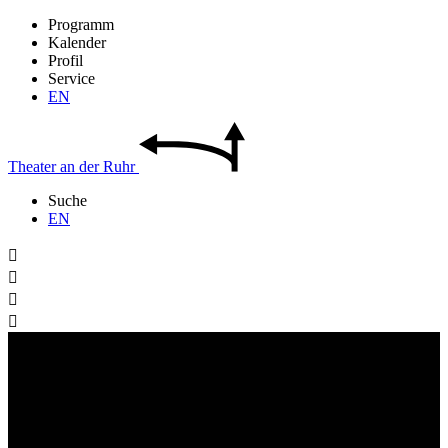
Programm
Kalender
Profil
Service
EN
Theater
an der
Ruhr
Suche
EN



