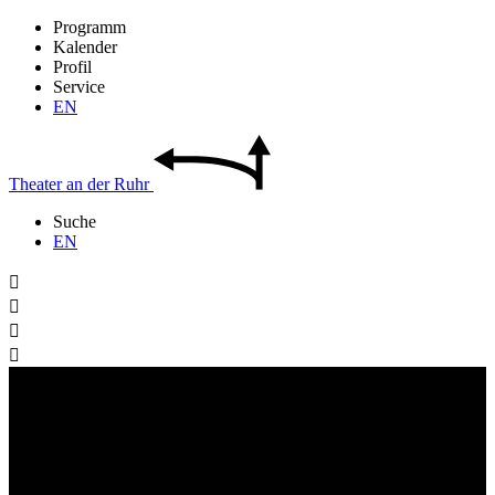
Programm
Kalender
Profil
Service
EN
Theater
an der
Ruhr
Suche
EN



