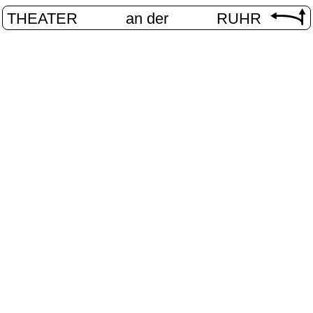
THEATER
an der
RUHR
Internationa
START
/
PROGRAMM
/
INTERNATIONAL