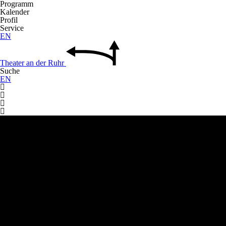
Programm
Kalender
Profil
Service
EN
Theater
an der
Ruhr
Suche
EN



