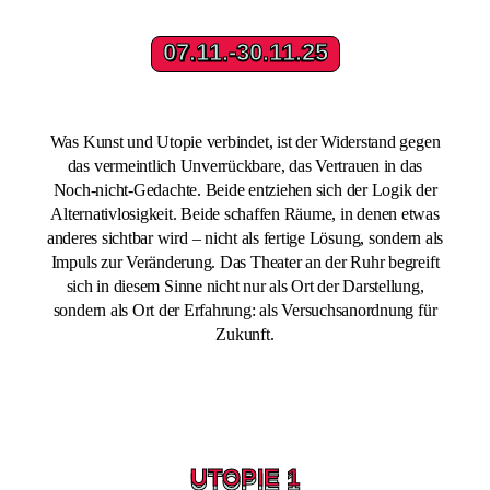
07.11.-30.11.25
07.11.-30.11.25
Was Kunst und Utopie verbindet, ist der Widerstand gegen
das vermeintlich Unverrückbare, das Vertrauen in das
Noch-nicht-Gedachte. Beide entziehen sich der Logik der
Alternativlosigkeit. Beide schaffen Räume, in denen etwas
anderes sichtbar wird – nicht als fertige Lösung, sondern als
Impuls zur Veränderung. Das Theater an der Ruhr begreift
sich in diesem Sinne nicht nur als Ort der Darstellung,
sondern als Ort der Erfahrung: als Versuchsanordnung für
Zukunft.
UTOPIE 1
UTOPIE 1