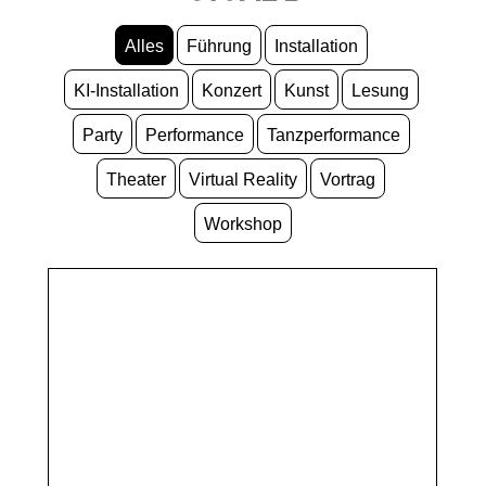
Alles
Führung
Installation
KI-Installation
Konzert
Kunst
Lesung
Party
Performance
Tanzperformance
Theater
Virtual Reality
Vortrag
Workshop