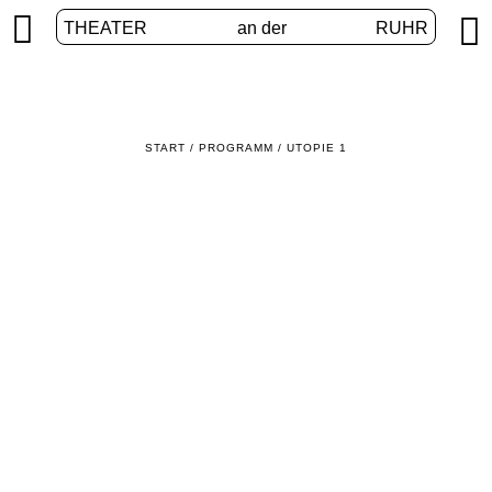


THEATER
an der
RUHR
START
/
PROGRAMM
/
UTOPIE 1