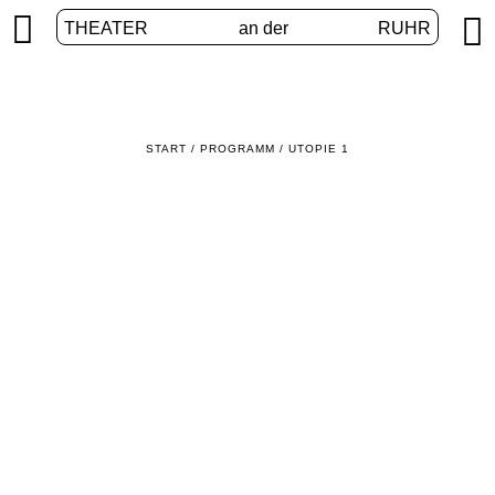


THEATER
an der
RUHR
START
/
PROGRAMM
/
UTOPIE 1