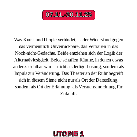
07.11.-30.11.25
07.11.-30.11.25
Was Kunst und Utopie verbindet, ist der Widerstand gegen
das vermeintlich Unverrückbare, das Vertrauen in das
Noch-nicht-Gedachte. Beide entziehen sich der Logik der
Alternativlosigkeit. Beide schaffen Räume, in denen etwas
anderes sichtbar wird – nicht als fertige Lösung, sondern als
Impuls zur Veränderung. Das Theater an der Ruhr begreift
sich in diesem Sinne nicht nur als Ort der Darstellung,
sondern als Ort der Erfahrung: als Versuchsanordnung für
Zukunft.
UTOPIE 1
UTOPIE 1