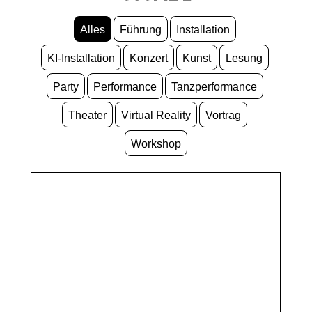
Alles
Führung
Installation
KI-Installation
Konzert
Kunst
Lesung
Party
Performance
Tanzperformance
Theater
Virtual Reality
Vortrag
Workshop