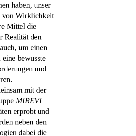
nen haben, unser
 von Wirklichkeit
e Mittel die
r Realität den
 auch, um einen
n eine bewusste
orderungen und
ren.
meinsam mit der
ruppe
MIREVI
äten erprobt und
urden neben den
ogien dabei die