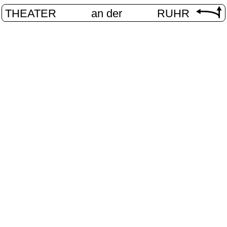
THEATER
an der
RUHR
/
PROGRAMM
/
UTOPIE - THEATER DER ERWEITERTEN REA