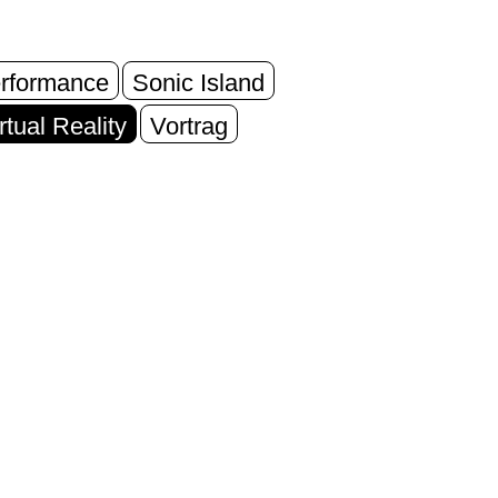
rformance
Sonic Island
rtual Reality
Vortrag