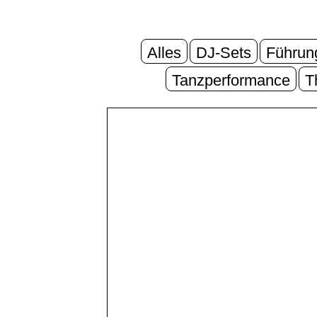
Alles
DJ-Sets
Führun
Tanzperformance
T