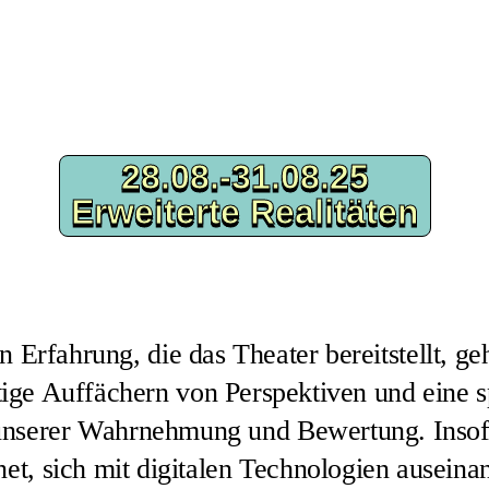
28.08.-31.08.25
28.08.-31.08.25
Erweiterte Realitäten
Erweiterte Realitäten
 Erfahrung, die das Theater bereitstellt, geh
tige Auffächern von Perspektiven und eine s
nserer Wahrnehmung und Bewertung. Insofern
et, sich mit digitalen Technologien auseina