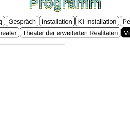
Programm
Programm
g
Gespräch
Installation
KI-Installation
Pe
heater
Theater der erweiterten Realitäten
Vi