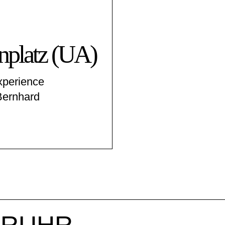
­platz (UA)
xperience
ernhard
r RUHR