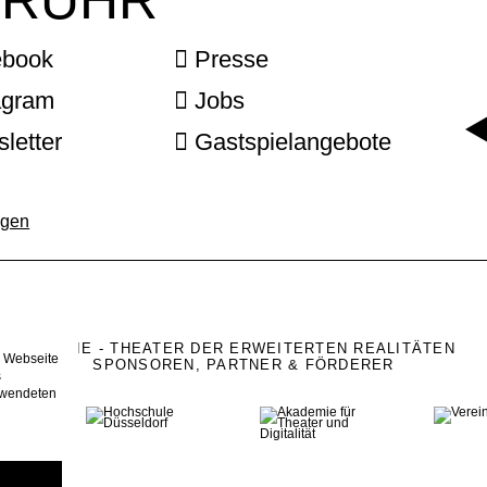
ebook
Presse
agram
Jobs
letter
Gastspielangebote
ngen
UTOPIE - THEATER DER ERWEITERTEN REALITÄTEN
e Webseite
SPONSOREN, PARTNER & FÖRDERER
s
erwendeten