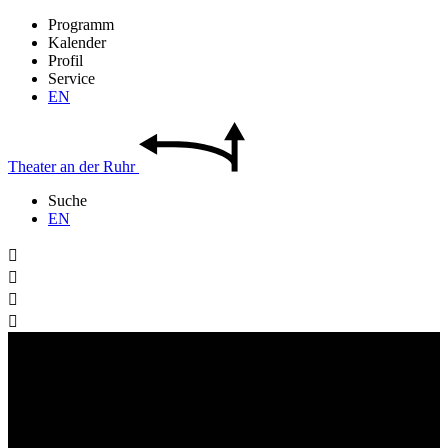
Programm
Kalender
Profil
Service
EN
Theater
an der
Ruhr
Suche
EN



