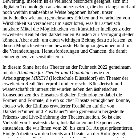
Bewertung. Insofern ist es vielleicht besonders geeignet, sich mit
digitalen Technologien auseinanderzusetzen, die doch längst und auf
noch weithin unabsehbare Weise begonnen haben, unser
individuelles wie auch gemeinsames Erleben und Verarbeiten von
Wirklichkeit zu verändern: um auszuloten, was für ästhetisch
nutzbare Mittel die Möglichkeiten von künstlicher Intelligenz oder
erweiterter Realität den darstellenden Künsten zur Verfügung stellen
können. Aber auch, um einen wichtigen Beitrag dazu zu leisten, zu
diesen Möglichkeiten eine bewusste Haltung zu gewinnen und für
die Veränderungen, Herausforderungen und Chancen, die damit
einher gehen, zu sensibilisieren.
In diesem Sinne hat das Theater an der Ruhr seit 2022 gemeinsam
mit der
Akademie für Theater und Digitalität
sowie der
Arbeitsgruppe
MIREVI
(Hochschule Düsseldorf) ein Theater der
erweiterten Realitäten erprobt und erforscht. Künstlerisch und
wissenschaftlich untersucht wurden neben den ästhetischen
Konsequenzen des Einsatzes digitaler Technologien dabei die
Formen und Formate, die ein solcher Einsatz ermöglichen könnte,
ebenso wie der Einfluss erweiterter Realitäten auf die von
Darsteller*innen und Zuschauer*innen gemeinsam hergestellte
Präsenz- und Live-Erfahrung der Theatersituation. So ist eine
Vielzahl von Theaterstücken, Installationen und Experiences
entstanden, die wir Ihnen vom 28. bis zum 31. August präsentieren.
Einige Arbeiten wurden bereits am Theater an der Ruhr gezeigt,