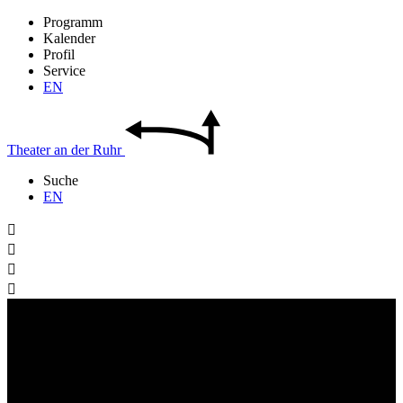
Programm
Kalender
Profil
Service
EN
Theater
an der
Ruhr
Suche
EN



