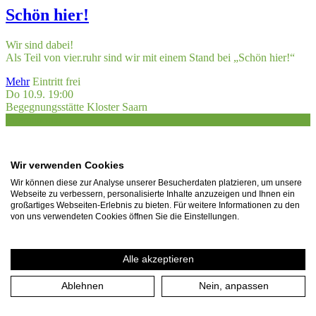
Schön hier!
Wir sind dabei!
Als Teil von vier.ruhr sind wir mit einem Stand bei „Schön hier!“
Mehr
Eintritt frei
Do 10.9. 19:00
Begegnungsstätte Kloster Saarn
International
Othello
Wir verwenden Cookies
Wir können diese zur Analyse unserer Besucherdaten platzieren, um unsere
The Lord Chamberlain’s Men
present Shakespeare at Kloster Saarn
Webseite zu verbessern, personalisierte Inhalte anzuzeigen und Ihnen ein
großartiges Webseiten-Erlebnis zu bieten. Für weitere Informationen zu den
10.-12. September – Open Air – in English
von uns verwendeten Cookies öffnen Sie die Einstellungen.
Mehr
Karten
Fr 11.9. 19:00
Alle akzeptieren
Begegnungsstätte Kloster Saarn
International
Ablehnen
Nein, anpassen