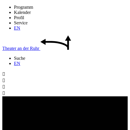
Programm
Kalender
Profil
Service
EN
Theater
an der
Ruhr
Suche
EN



