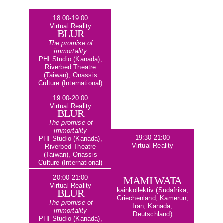
18:00-19:00
Virtual Reality
BLUR
The promise of
immortality
PHI Studio (Kanada),
Riverbed Theatre
(Taiwan), Onassis
Culture (International)
19:00-20:00
Virtual Reality
BLUR
The promise of
immortality
19:30-21:00
PHI Studio (Kanada),
Virtual Reality
Riverbed Theatre
(Taiwan), Onassis
Culture (International)
20:00-21:00
MAMI WATA
Virtual Reality
BLUR
kainkollektiv (Südafrika,
Griechenland, Kamerun,
The promise of
Iran, Kanada,
immortality
Deutschland)
PHI Studio (Kanada),