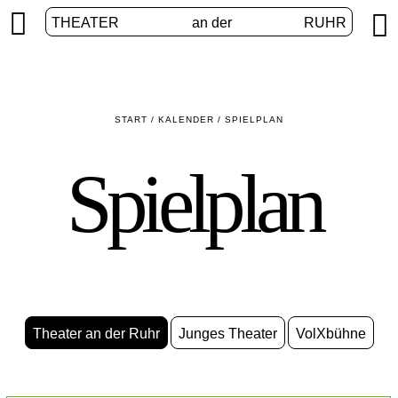


THEATER
an der
RUHR
START
/
KALENDER
/
SPIELPLAN
Spielplan
Theater an der Ruhr
Junges Theater
VolXbühne