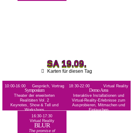
SA 19.09.
SA 19.09.
Karten für diesen Tag
10:00-16:00
Gespräch, Vortrag
18:30-22:00
Virtual Reality
Symposium
Demo Area
Theater der erweiterten
Interaktive Installationen und
Realitäten Vol. 2
Virtual-Reality-Erlebnisse zum
Keynotes, Show & Tell und
Ausprobieren, Mitmachen und
Workshops
Eintauchen
16:30-17:30
Virtual Reality
BLUR
The promise of