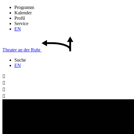
Programm
Kalender
Profil
Service
EN
Theater
an der
Ruhr
Suche
EN



