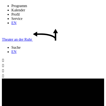
Programm
Kalender
Profil
Service
EN
Theater
an der
Ruhr
Suche
EN



