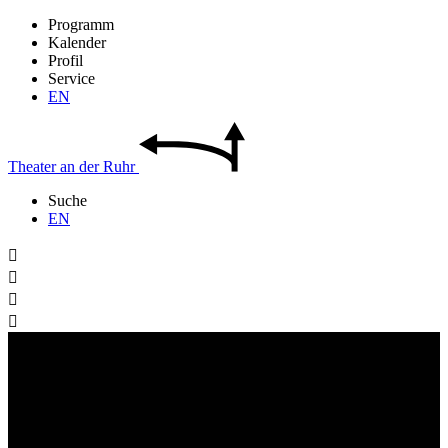
Programm
Kalender
Profil
Service
EN
Theater
an der
Ruhr
Suche
EN



