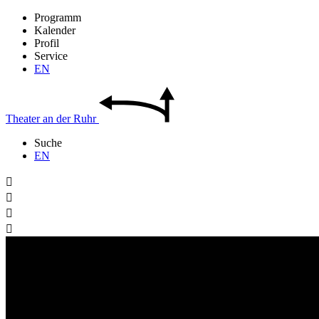
Programm
Kalender
Profil
Service
EN
Theater
an der
Ruhr
Suche
EN



