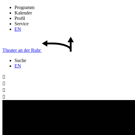
Programm
Kalender
Profil
Service
EN
Theater
an der
Ruhr
Suche
EN



