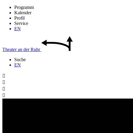
Programm
Kalender
Profil
Service
EN
Theater
an der
Ruhr
Suche
EN



