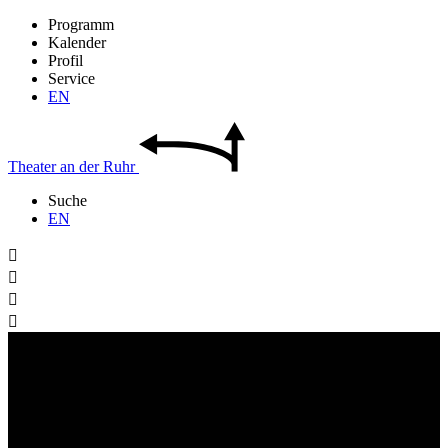
Programm
Kalender
Profil
Service
EN
Theater
an der
Ruhr
Suche
EN



