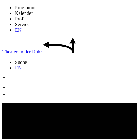
Programm
Kalender
Profil
Service
EN
Theater
an der
Ruhr
Suche
EN



