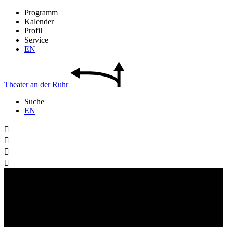
Programm
Kalender
Profil
Service
EN
Theater
an der
Ruhr
Suche
EN



