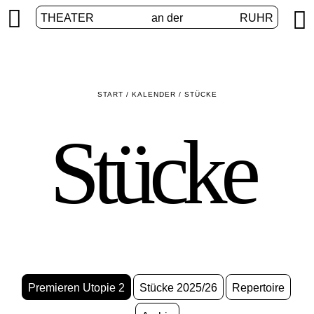


THEATER
an der
RUHR
START
/
KALENDER
/
STÜCKE
Stücke
Premieren Utopie 2
Stücke 2025/26
Repertoire