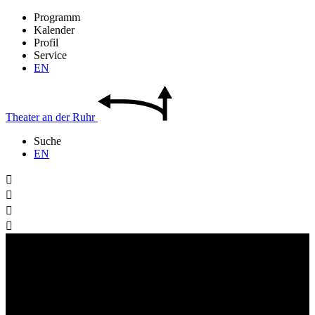
Programm
Kalender
Profil
Service
EN
Theater
an der
Ruhr
Suche
EN



