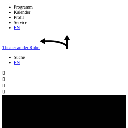
Programm
Kalender
Profil
Service
EN
Theater
an der
Ruhr
Suche
EN



