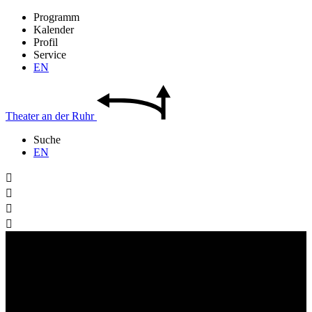
Programm
Kalender
Profil
Service
EN
Theater
an der
Ruhr
Suche
EN



