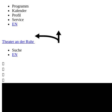
Programm
Kalender
Profil
Service
EN
Theater
an der
Ruhr
Suche
EN



