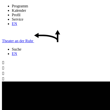
Programm
Kalender
Profil
Service
EN
Theater
an der
Ruhr
Suche
EN



