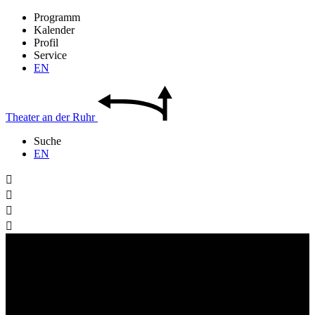
Programm
Kalender
Profil
Service
EN
Theater
an der
Ruhr
Suche
EN



