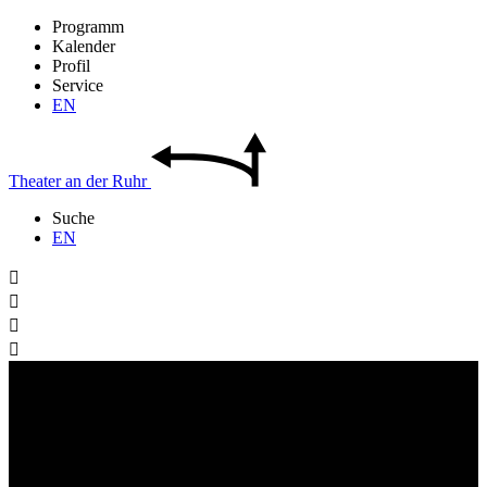
Programm
Kalender
Profil
Service
EN
Theater
an der
Ruhr
Suche
EN



