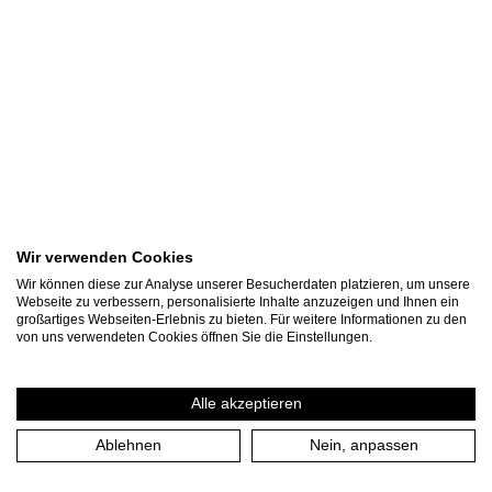
Wir verwenden Cookies
Wir können diese zur Analyse unserer Besucherdaten platzieren, um unsere
Webseite zu verbessern, personalisierte Inhalte anzuzeigen und Ihnen ein
großartiges Webseiten-Erlebnis zu bieten. Für weitere Informationen zu den
Wir Nietzsche (UA)
von uns verwendeten Cookies öffnen Sie die Einstellungen.
mit Texten von Friedrich Nietzsche
Alle akzeptieren
Regie: Roberto Ciulli
Ablehnen
Nein, anpassen