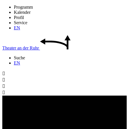
Programm
Kalender
Profil
Service
EN
Theater
an der
Ruhr
Suche
EN



