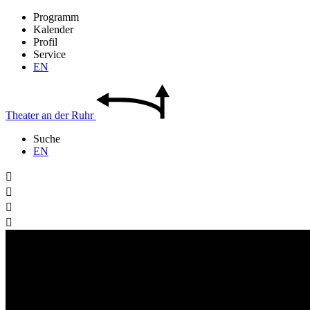
Programm
Kalender
Profil
Service
EN
Theater
an der
Ruhr
Suche
EN



