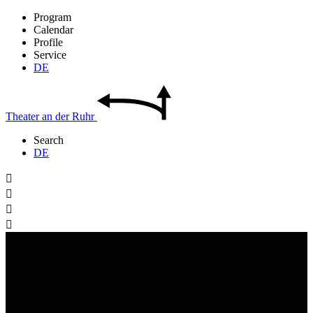
Program
Calendar
Profile
Service
DE
Theater
an der
Ruhr
Search
DE



