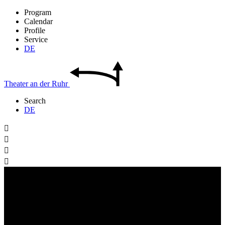
Program
Calendar
Profile
Service
DE
Theater
an der
Ruhr
Search
DE



