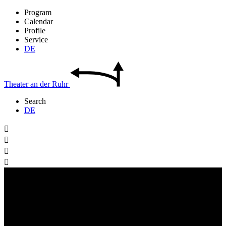
Program
Calendar
Profile
Service
DE
Theater
an der
Ruhr
Search
DE



