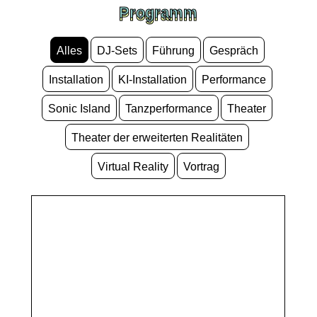
Programm
Programm
Alles
DJ-Sets
Führung
Gespräch
Installation
KI-Installation
Performance
Sonic Island
Tanzperformance
Theater
Theater der erweiterten Realitäten
Virtual Reality
Vortrag