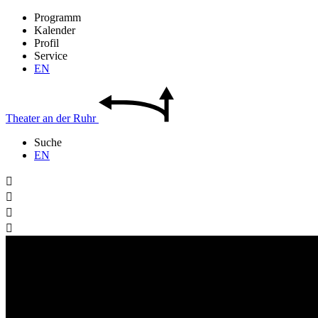
Programm
Kalender
Profil
Service
EN
Theater
an der
Ruhr
Suche
EN



