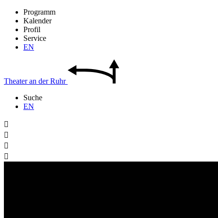
Programm
Kalender
Profil
Service
EN
Theater
an der
Ruhr
Suche
EN



