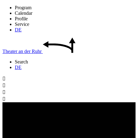
Program
Calendar
Profile
Service
DE
Theater
an der
Ruhr
Search
DE



