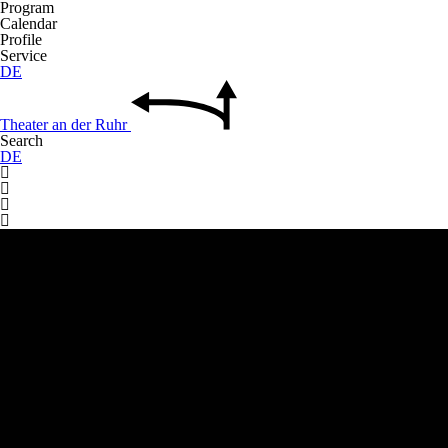
Program
Calendar
Profile
Service
DE
Theater
an der
Ruhr
Search
DE



