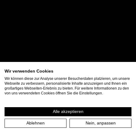
Wir verwenden Cookies
Wir können diese zur Analyse unserer Besucherdaten platzieren, um unsere
Webseite zu verbessern, personalisierte Inhalte anzuzeigen und Ihnen ein
großartiges Webseiten-Erlebnis zu bieten. Für weitere Informationen zu den
von uns verwendeten Cookies öffnen Sie die Einstellungen.
Alle akzeptieren
Ablehnen
Nein, anpassen