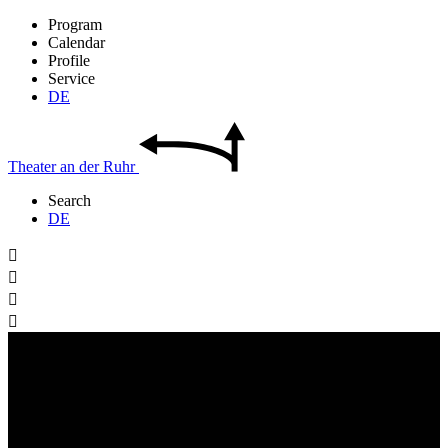
Program
Calendar
Profile
Service
DE
Theater
an der
Ruhr
Search
DE



