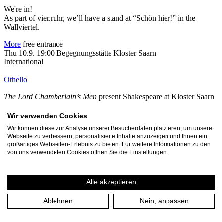
We're in!
As part of vier.ruhr, we’ll have a stand at “Schön hier!” in the
Wallviertel.
More
free entrance
Thu 10.9. 19:00
Begegnungsstätte Kloster Saarn
International
Othello
The Lord Chamberlain’s Men
present Shakespeare at Kloster Saarn
10.-12. September – Open Air – in English
Wir verwenden Cookies
Wir können diese zur Analyse unserer Besucherdaten platzieren, um unsere
More
Tickets
Webseite zu verbessern, personalisierte Inhalte anzuzeigen und Ihnen ein
Fri 11.9. 19:00
Begegnungsstätte Kloster Saarn
großartiges Webseiten-Erlebnis zu bieten. Für weitere Informationen zu den
International
von uns verwendeten Cookies öffnen Sie die Einstellungen.
Othello
Alle akzeptieren
The Lord Chamberlain’s Men
present Shakespeare at Kloster Saarn
10.-12. September – Open Air – in English
Ablehnen
Nein, anpassen
More
Tickets