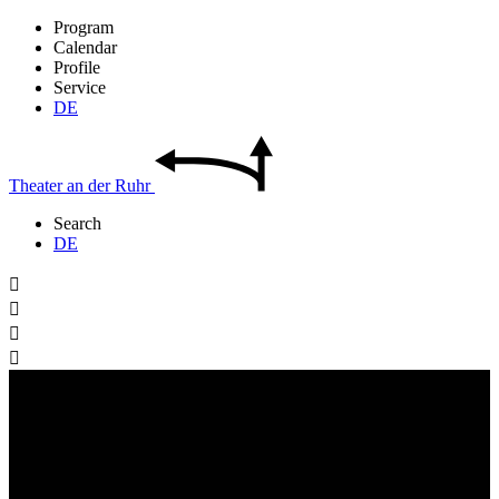
Program
Calendar
Profile
Service
DE
Theater
an der
Ruhr
Search
DE



