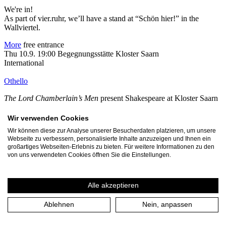
We're in!
As part of vier.ruhr, we’ll have a stand at “Schön hier!” in the
Wallviertel.
More
free entrance
Thu 10.9. 19:00
Begegnungsstätte Kloster Saarn
International
Othello
The Lord Chamberlain’s Men
present Shakespeare at Kloster Saarn
10.-12. September – Open Air – in English
Wir verwenden Cookies
Wir können diese zur Analyse unserer Besucherdaten platzieren, um unsere
More
Tickets
Webseite zu verbessern, personalisierte Inhalte anzuzeigen und Ihnen ein
Fri 11.9. 19:00
Begegnungsstätte Kloster Saarn
großartiges Webseiten-Erlebnis zu bieten. Für weitere Informationen zu den
International
von uns verwendeten Cookies öffnen Sie die Einstellungen.
Othello
Alle akzeptieren
The Lord Chamberlain’s Men
present Shakespeare at Kloster Saarn
10.-12. September – Open Air – in English
Ablehnen
Nein, anpassen
More
Tickets