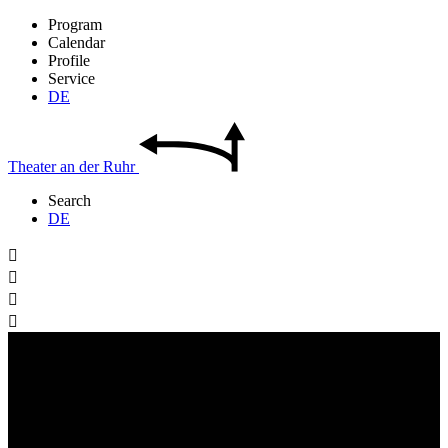
Program
Calendar
Profile
Service
DE
Theater
an der
Ruhr
Search
DE



