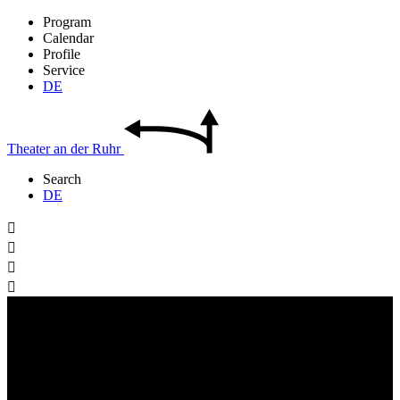
Program
Calendar
Profile
Service
DE
Theater
an der
Ruhr
Search
DE



